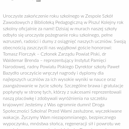
Uroczyste zakończenie roku szkolnego w Zespole Szkół
Zawodowych z Biblioteką Pedagogiczną w Piszu! Kolejny rok
szkolny oficjalnie za nami! Dzisiaj w murach naszej szkoły
odbyło się uroczyste pożegnanie roku szkolnego, pełne
wzruszeń, radości i dumy z osiągnięć naszych uczniów. Swoją
obecnością zaszczycili nas wyjątkowi goście honorowi:
Tomasz Florczyk – Członek Zarządu Powiat Piski, dr
Waldemar Brenda – reprezentujący Instytut Pamięci
Narodowej, radny Powiatu Piskiego Dyrektor szkoły Paweł
Bazydło uroczyście wręczył nagrody i dyplomy dla
najlepszych uczniów za ich wysokie wyniki w nauce oraz
zaangażowanie w życie szkoły. Szczególne brawa i gratulacje
popłynęły w stronę tych, którzy z sukcesami reprezentowali
naszą placówkę i zdobywali wyróżnienia na szczeblu
krajowym! Jesteśmy z Was ogromnie dumni! Droga
Społeczności Szkolna! Przed Wami zasłużone, wyczekiwane
wakacje. Życzymy Wam niezapomnianego, bezpiecznego
wypoczynku, mnóstwa słońca, regeneracji sił i powrotu we